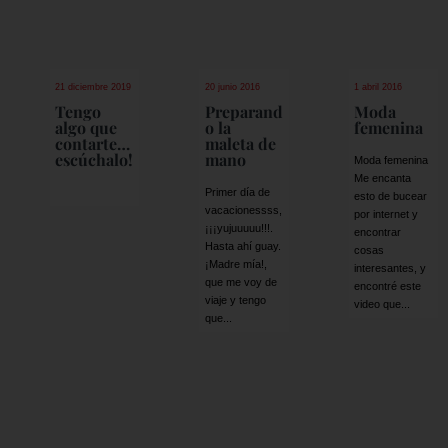
21 diciembre 2019
20 junio 2016
1 abril 2016
Tengo
Preparand
Moda
algo que
o la
femenina
contarte…
maleta de
escúchalo!
mano
Moda femenina
Me encanta
Primer día de
esto de bucear
vacacionessss,
por internet y
¡¡¡yujuuuuu!!!.
encontrar
Hasta ahí guay.
cosas
¡Madre mía!,
interesantes, y
que me voy de
encontré este
viaje y tengo
video que...
que...