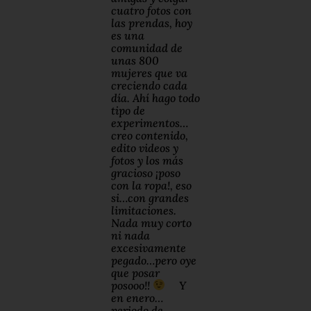
cuatro fotos con
las prendas, hoy
es una
comunidad de
unas 800
mujeres que va
creciendo cada
día. Ahí hago todo
tipo de
experimentos…
creo contenido,
edito videos y
fotos y los más
gracioso ¡poso
con la ropa!, eso
si…con grandes
limitaciones.
Nada muy corto
ni nada
excesivamente
pegado…pero oye
que posar
posooo!!
Y
en enero…
periodo de