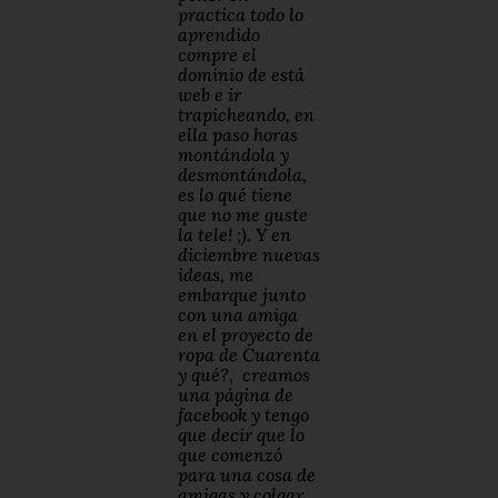
practica todo lo
aprendido
compre el
dominio de está
web e ir
trapicheando, en
ella paso horas
montándola y
desmontándola,
es lo qué tiene
que no me guste
la tele! ;). Y en
diciembre nuevas
ideas, me
embarque junto
con una amiga
en el proyecto de
ropa de Cuarenta
y qué?, creamos
una página de
facebook y tengo
que decir que lo
que comenzó
para una cosa de
amigas y colgar