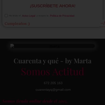
¡SUSCRÍBETE AHORA!
He leído el
Aviso Legal
y acepto la
Política de Privacidad
.
Cumpleaños ;)
Cuarenta y qué - by Marta
Somos Actitud
672 205 163
cuarentayq@gmail.com
Somos tienda online desde el 2015.