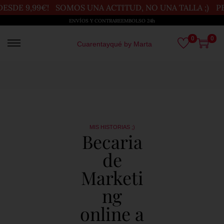
ESDE 9,99€!
SOMOS UNA ACTITUD, NO UNA TALLA ;)
PE
ENVÍOS Y CONTRAREEMBOLSO 24h
0
0
Cuarentayqué by Marta
MIS HISTORIAS ;)
Becaria
de
Marketi
ng
online a