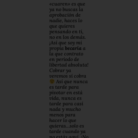
«cuaren» es que
ya no buscas la
aprobación de
nadie, haces lo
que quieres
pensando en ti,
no en los demás.
¡Así que soy mi
propia
becaria
a
la que contrato
en periodo de
libertad absoluta!
Cobrar ya
veremos si cobra
Así que nunca
es tarde para
pivotar en está
vida, nunca es
tarde para casi
nada y mucho
menos para
hacer lo que
quieras…solo es
tarde cuando ya
no estás aquí. ¡No