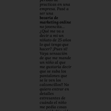
practicas en una
empresa. Pasé a
ser una
becaria
de
marketing
online
no jovencita…
¿Qué me va a
decir a mi un
niñato de 25 años
lo qué tengo que
hacer? ¡Pues si!
Vaya sensación
de que me mande
un niño al que
me gustaría decir
que se suba los
pantalones que
se le ven los
calzoncillos!! No
quiero entrar en
detalles
estresantes de
cuándo el niño
me pedía cosas