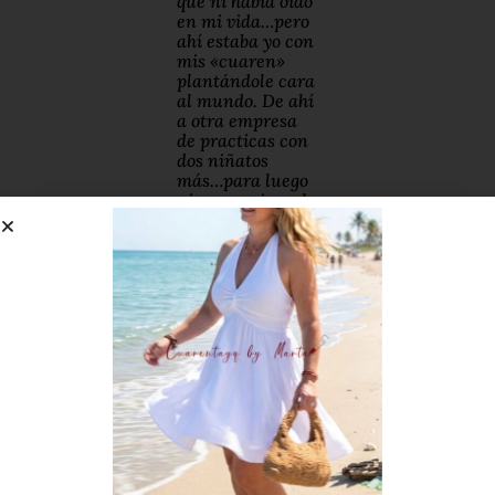
que ni había oído
en mi vida…pero
ahí estaba yo con
mis «cuaren»
plantándole cara
al mundo. De ahí
a otra empresa
de practicas con
dos niñatos
más…para luego
ni un gracias a la
despedida. En
fin…que visto lo
visto, con todo lo
aprendido en
este tiempo, que
no ha sido poco,
he decidido hacer
mis propias
practicas en una
empresa familiar
de reformas «
Mi
Reforma
«. Sigo
Económica
trabajando en la