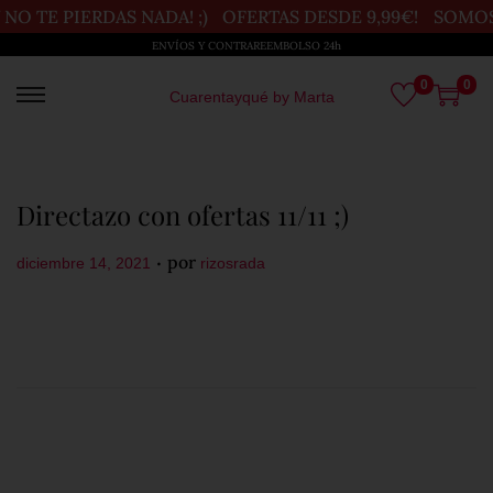
O TE PIERDAS NADA! ;)
OFERTAS DESDE 9,99€!
SOMOS U
ENVÍOS Y CONTRAREEMBOLSO 24h
0
0
Cuarentayqué by Marta
Directazo con ofertas 11/11 ;)
.
P
por
diciembre 14, 2021
rizosrada
u
b
l
i
c
a
d
o
e
l