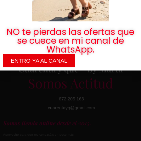
He leído el
Aviso Legal
y acepto la
Política de Privacidad
.
Cumpleaños ;)
NO te pierdas las ofertas que
se cuece en mi canal de
WhatsApp.
ENTRO YA AL CANAL
Cuarenta y qué - by Marta
Somos Actitud
672 205 163
cuarentayq@gmail.com
Somos tienda online desde el 2015.
Aprovecho para que me conozcáis un poco más.