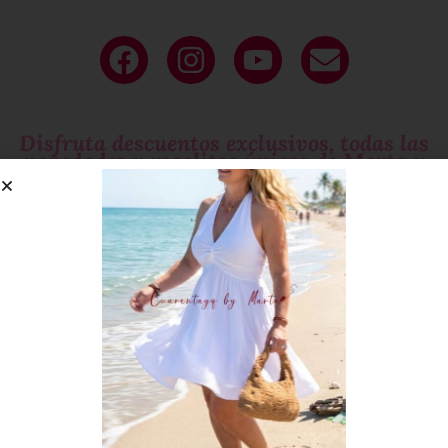
Deja tu
email
y sé parte de nuestro
circulo exclusivo
de mujeres que molan!
Disfruta descuentos exclusivos, todas las
novedades y regalitos únicos de Marta y
el equipo CYQ
Si te gustan las
sorpresas
suscríbete!
¡SUSCRÍBETE AHORA!