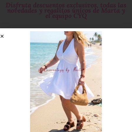
Disfruta descuentos exclusivos, todas las
novedades y regalitos únicos de Marta y
el equipo CYQ
Si te gustan las
sorpresas
suscríbete!
¡SUSCRÍBETE AHORA!
He leído el
Aviso Legal
y acepto la
Política de Privacidad
.
Cumpleaños ;)