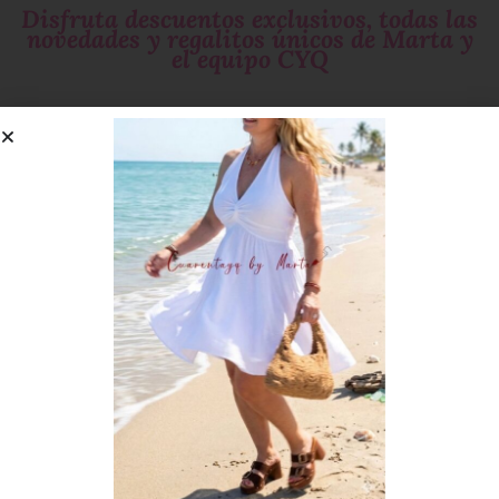
Disfruta descuentos exclusivos, todas las
novedades y regalitos únicos de Marta y
el equipo CYQ
Si te gustan las
sorpresas
suscríbete!
¡SUSCRÍBETE AHORA!
He leído el
Aviso Legal
y acepto la
Política de Privacidad
.
Cumpleaños ;)