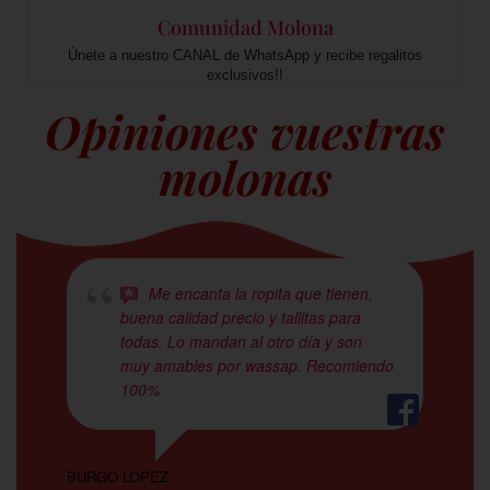
Comunidad Molona
Únete a nuestro CANAL de WhatsApp y recibe regalitos
exclusivos!!
Opiniones vuestras
molonas
Me encanta la ropita que tienen,
buena calidad precio y tallitas para
todas. Lo mandan al otro día y son
muy amables por wassap. Recomiendo
100%
ESM
BURGO LOPEZ