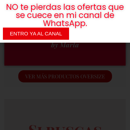
Somos una
NO te pierdas las ofertas que
actitud, no
se cuece en mi canal de
WhatsApp.
una talla.
ENTRO YA AL CANAL
by Marta
VER MÁS PRODUCTOS OVERSIZE