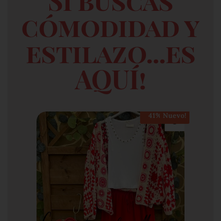
Si buscas
cómodidad y
estilazo...es
AQUÍ!
41%
Nuevo!