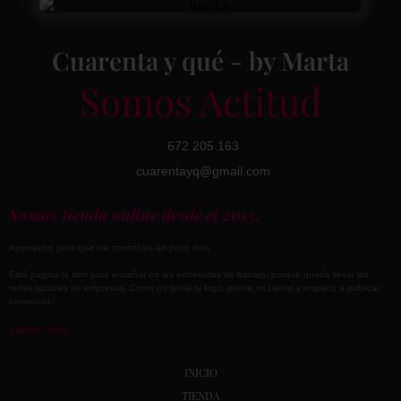
Cuarenta y qué - by Marta
Somos Actitud
672 205 163
cuarentayq@gmail.com
Somos tienda online desde el 2015.
Aprovecho para que me conozcáis un poco más.
Está página la abrí para enseñar en las entrevistas de trabajo, porque quería llevar las
redes sociales de empresas. Como no tenía ni logo, plante mi careto y empecé a publicar
contenido…
saber más
INICIO
TIENDA