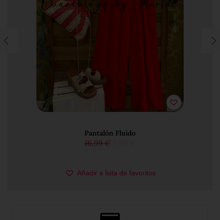
Camiseta Viscosa
17,99
€
15,29
€
PARA MÍ!
Añadir a lista de favoritos
Elige una opción
T/Única-38/44