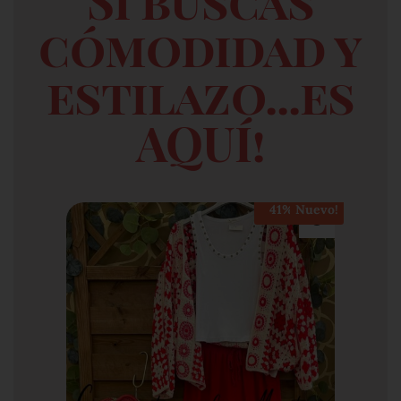
Si buscas
cómodidad y
estilazo...es
AQUÍ!
Nuevo!