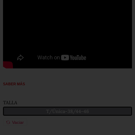
SABER MÁS
TALLA
T/Única-38/44-46
Vaciar