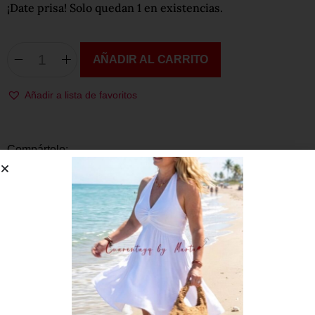
¡Date prisa! Solo quedan 1 en existencias.
AÑADIR AL CARRITO
Añadir a lista de favoritos
Compártelo:
Descripción
Información adicional
Ideal para esta temporada.
De tirante ancho y escote en pico delantero y trasero.
De corte trapecio y largo.
Muy original combinando dos colores.