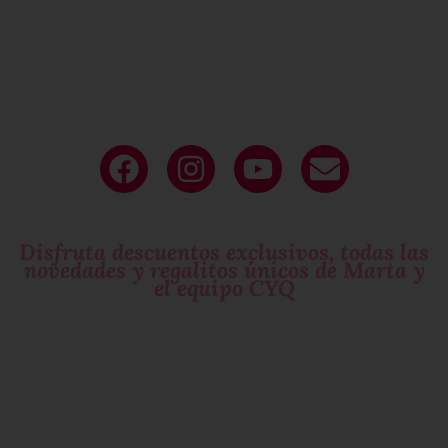
Deja tu
email
y sé parte de nuestro
circulo exclusivo
de mujeres que molan!
Disfruta descuentos exclusivos, todas las
novedades y regalitos únicos de Marta y
el equipo CYQ
Si te gustan las
sorpresas
suscríbete!