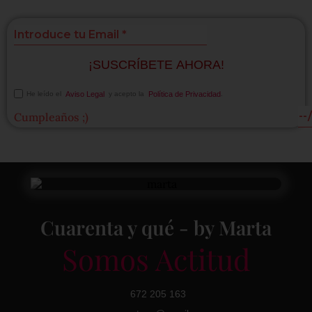
¡SUSCRÍBETE AHORA!
He leído el
Aviso Legal
y acepto la
Política de Privacidad
.
Cumpleaños ;)
Cuarenta y qué - by Marta
Somos Actitud
672 205 163