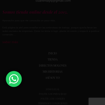
cuarentayq@gmail.com
Somos tienda online desde el 2015.
Aprovecho para que me conozcáis un poco más.
Está página la abrí para enseñar en las entrevistas de trabajo, porque quería llevar las
redes sociales de empresas. Como no tenía ni logo, plante mi careto y empecé a publicar
contenido…
saber más
INICIO
TIENDA
DIRECTOS MOLONES
MIS HISTORIAS
ASÍ SOY YO
AVISO LEGAL
POLITICA DE PRIVACIDAD
POLITICA DE COOKIES
TÉRMINOS Y CONDICIONES