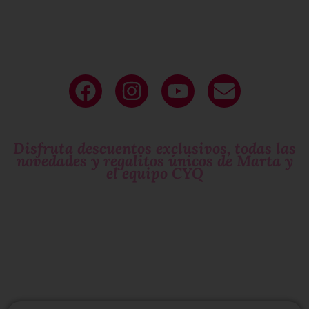
Deja tu
email
y sé parte de nuestro
circulo exclusivo
de mujeres que molan!
Disfruta descuentos exclusivos, todas las
novedades y regalitos únicos de Marta y
el equipo CYQ
Si te gustan las
sorpresas
suscríbete!