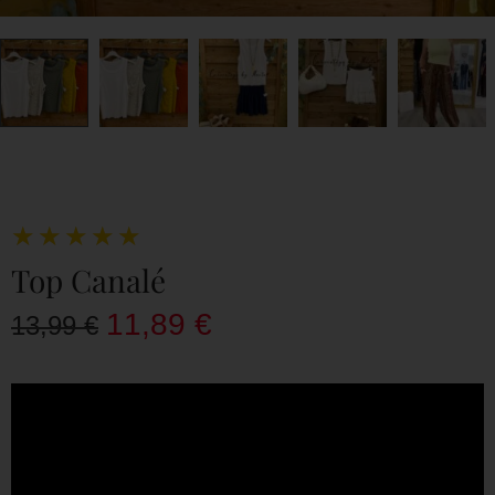
★
★
★
★
★
Top Canalé
11,89
€
13,99
€