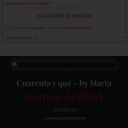
¡SUSCRÍBETE AHORA!
He leído el
Aviso Legal
y acepto la
Política de Privacidad
.
Cumpleaños ;)
Cuarenta y qué - by Marta
Somos Actitud
672 205 163
cuarentayq@gmail.com