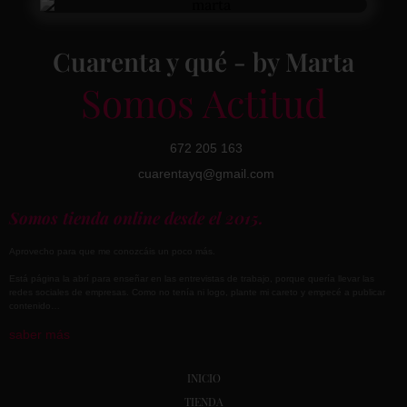
Cuarenta y qué - by Marta
Somos Actitud
672 205 163
cuarentayq@gmail.com
Somos tienda online desde el 2015.
Aprovecho para que me conozcáis un poco más.
Está página la abrí para enseñar en las entrevistas de trabajo, porque quería llevar las
redes sociales de empresas. Como no tenía ni logo, plante mi careto y empecé a publicar
contenido…
saber más
INICIO
TIENDA