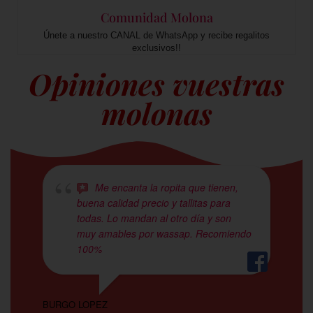
Comunidad Molona
Únete a nuestro CANAL de WhatsApp y recibe regalitos
exclusivos!!
Opiniones vuestras
molonas
Me encanta la ropita que tienen,
buena calidad precio y tallitas para
todas. Lo mandan al otro día y son
muy amables por wassap. Recomiendo
100%
ESM
BURGO LOPEZ