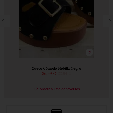
Zueco Cómodo Hebilla Negro
26,99
€
22,94
€
PARA MÍ!
Elige una opción
Añadir a lista de favoritos
36
37
38