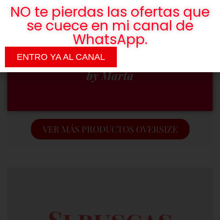
Somos una
NO te pierdas las ofertas que
actitud, no
se cuece en mi canal de
WhatsApp.
una talla.
ENTRO YA AL CANAL
by Marta
VER MÁS PRODUCTOS OVERSIZE