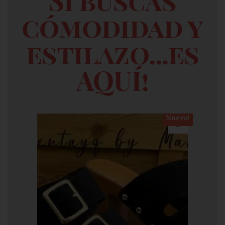
Si buscas
cómodidad y
estilazo...es
AQUÍ!
Nuevo!