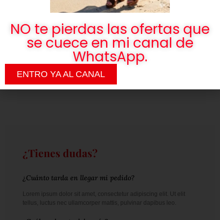
95% Poliester
5% Elastan
NO te pierdas las ofertas que
se cuece en mi canal de
WhatsApp.
No hay valoraciones aún.
Solo los usuarios registrados que hayan comprado este
ENTRO YA AL CANAL
producto pueden hacer una valoración.
¿Tienes dudas?
¿Cuánto tarda en llegar mi pedido?
Lorem ipsum dolor sit amet, consectetur adipiscing elit. Ut elit
tellus, luctus nec ullamcorper mattis, pulvinar dapibus leo.