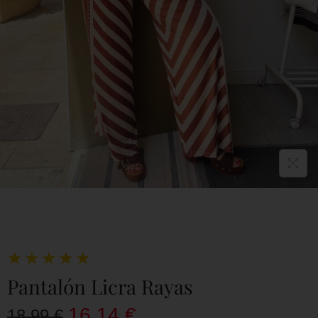
★
★
★
★
★
Pantalón Licra Rayas
16,14
€
18,99
€