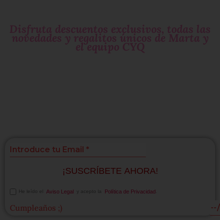
Deja tu
email
y sé parte de nuestro
circulo exclusivo
de mujeres que molan!
Disfruta descuentos exclusivos, todas las
novedades y regalitos únicos de Marta y
el equipo CYQ
Si te gustan las
sorpresas
suscríbete!
¡SUSCRÍBETE AHORA!
He leído el
Aviso Legal
y acepto la
Política de Privacidad
.
Cumpleaños ;)