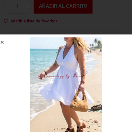
AÑADIR AL CARRITO
Añadir a lista de favoritos
Compártelo:
Descripción
Información adicional
Pantalón de estilo palazzo (camal ancho).
De corte amplio y fluido. El diseño destaca por su estampado
rayado, combinando diferentes colores.
De licra fría ideal para esta temporada.
Talla única, quedando bien hasta la talla 44
Composición: