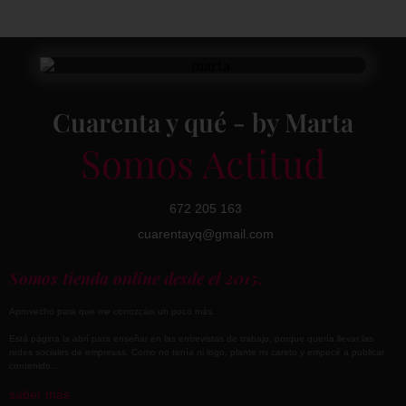
Cuarenta y qué - by Marta
Somos Actitud
672 205 163
cuarentayq@gmail.com
Somos tienda online desde el 2015.
Aprovecho para que me conozcáis un poco más.
Está página la abrí para enseñar en las entrevistas de trabajo, porque quería llevar las
redes sociales de empresas. Como no tenía ni logo, plante mi careto y empecé a publicar
contenido…
saber más