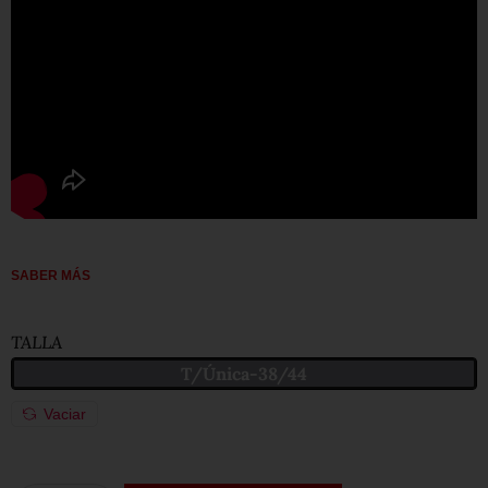
SABER MÁS
TALLA
T/Única-38/44
Vaciar