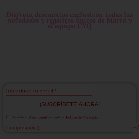
Deja tu
email
y sé parte de nuestro
circulo exclusivo
de mujeres que molan!
Disfruta descuentos exclusivos, todas las
novedades y regalitos únicos de Marta y
el equipo CYQ
Si te gustan las
sorpresas
suscríbete!
¡SUSCRÍBETE AHORA!
He leído el
Aviso Legal
y acepto la
Política de Privacidad
.
Cumpleaños ;)