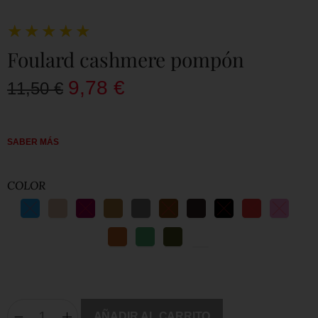
★
★
★
★
★
Foulard cashmere pompón
9,78
€
11,50
€
SABER MÁS
COLOR
AÑADIR AL CARRITO