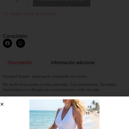
Añadir a lista de favoritos
Compártelo:
Descripción
Información adicional
Foulard Suave, ideal para completar tus looks.
De tacto muy suave y muy calentito. Con pompones. De tejido
Cashmere con dibujos de corazones en color dorado.
Composición:
30% Viscosa
70% Poliéster
Medidas: