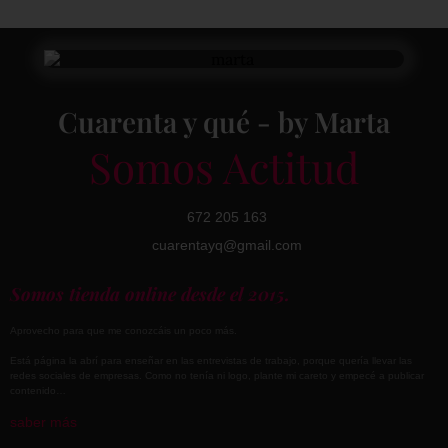
Cuarenta y qué - by Marta
Somos Actitud
672 205 163
cuarentayq@gmail.com
Somos tienda online desde el 2015.
Aprovecho para que me conozcáis un poco más.
Está página la abrí para enseñar en las entrevistas de trabajo, porque quería llevar las
redes sociales de empresas. Como no tenía ni logo, plante mi careto y empecé a publicar
contenido…
saber más