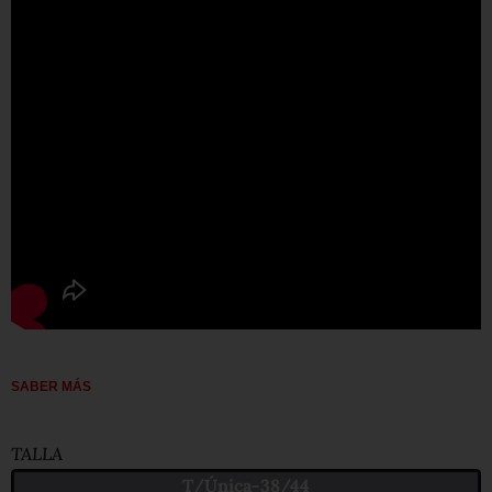
SABER MÁS
TALLA
T/Única-38/44