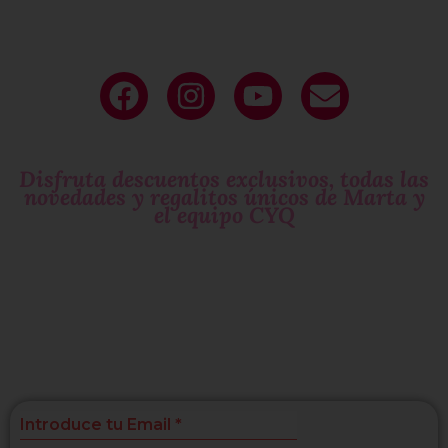
Deja tu
email
y sé parte de nuestro
circulo exclusivo
de mujeres que molan!
Disfruta descuentos exclusivos, todas las
novedades y regalitos únicos de Marta y
el equipo CYQ
Si te gustan las
sorpresas
suscríbete!