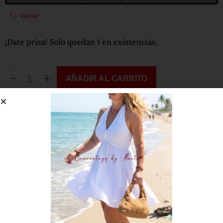
Vaciar
¡Date prisa! Solo quedan 1 en existencias.
AÑADIR AL CARRITO
Añadir a lista de favoritos
Compártelo:
Descripción
Información adicional
Super combinable con prendas que encontrarás en la web.