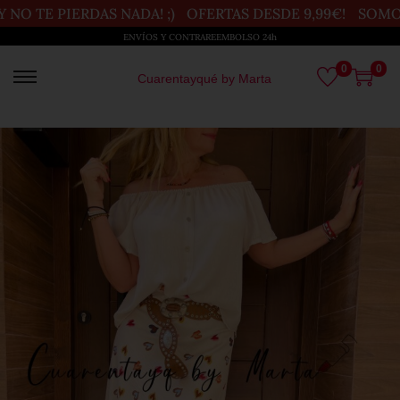
 TE PIERDAS NADA! ;)
OFERTAS DESDE 9,99€!
SOMOS U
ENVÍOS Y CONTRAREEMBOLSO 24h
0
0
Cuarentayqué by Marta