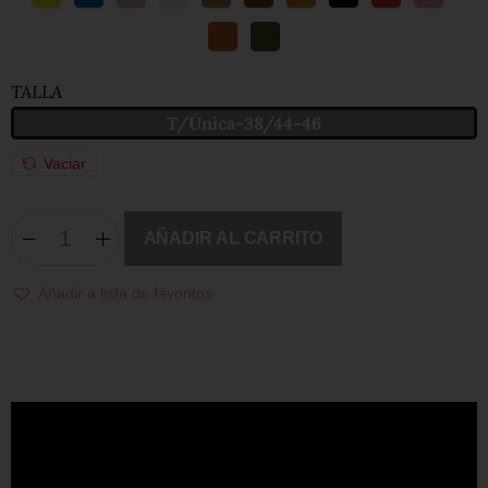
TALLA
T/Única-38/44-46
Vaciar
AÑADIR AL CARRITO
Añadir a lista de favoritos