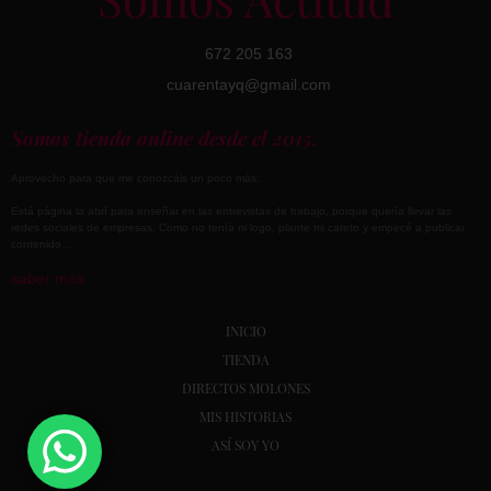
672 205 163
cuarentayq@gmail.com
Somos tienda online desde el 2015.
Aprovecho para que me conozcáis un poco más.
Está página la abrí para enseñar en las entrevistas de trabajo, porque quería llevar las
redes sociales de empresas. Como no tenía ni logo, plante mi careto y empecé a publicar
contenido…
saber más
INICIO
TIENDA
DIRECTOS MOLONES
MIS HISTORIAS
ASÍ SOY YO