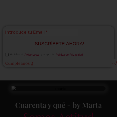
sorpresas
suscríbete!
¡SUSCRÍBETE AHORA!
He leído el
Aviso Legal
y acepto la
Política de Privacidad
.
Cumpleaños ;)
Cuarenta y qué - by Marta
Somos Actitud