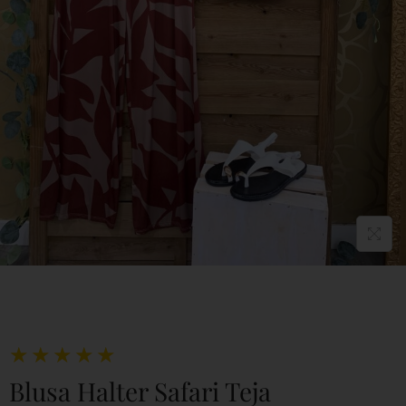
★
★
★
★
★
Blusa Halter Safari Teja