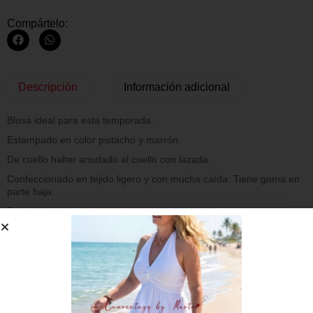
Compártelo:
Descripción
Información adicional
Blusa ideal para esta temporada.
Estampado en color pistacho y marrón.
De cuello halter anudado al cuello con lazada.
Confeccionado en tejido ligero y con mucha caída. Tiene goma en
parte baja.
Talla única, quedando bien hasta la talla 44-46
Composición:
95% Poliester
5% Elastan