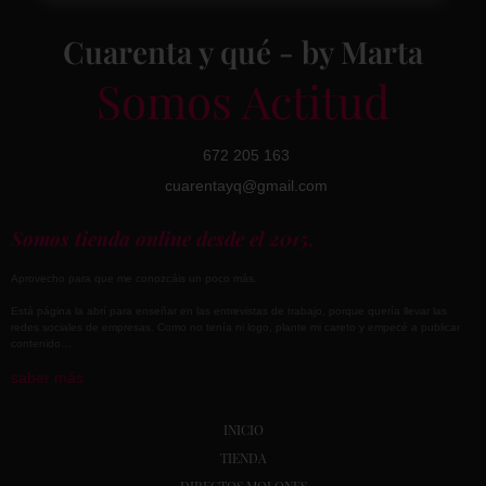
Cuarenta y qué - by Marta
Somos Actitud
672 205 163
cuarentayq@gmail.com
Somos tienda online desde el 2015.
Aprovecho para que me conozcáis un poco más.
Está página la abrí para enseñar en las entrevistas de trabajo, porque quería llevar las
redes sociales de empresas. Como no tenía ni logo, plante mi careto y empecé a publicar
contenido…
saber más
INICIO
TIENDA
DIRECTOS MOLONES