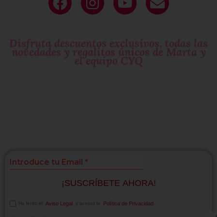
Deja tu
email
y sé parte de nuestro
circulo exclusivo
de mujeres que molan!
Disfruta descuentos exclusivos, todas las
novedades y regalitos únicos de Marta y
el equipo CYQ
Si te gustan las
sorpresas
suscríbete!
¡SUSCRÍBETE AHORA!
He leído el
Aviso Legal
y acepto la
Política de Privacidad
.