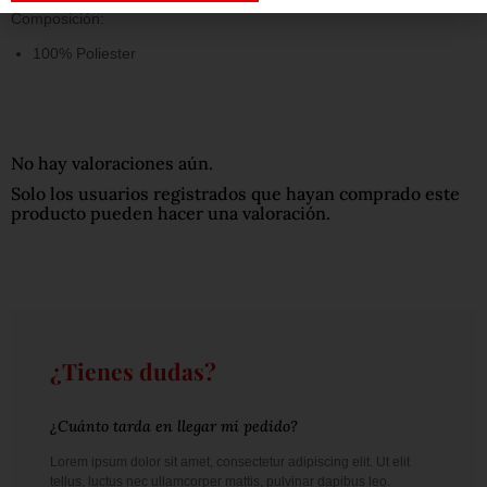
Composición:
100% Poliester
No hay valoraciones aún.
Solo los usuarios registrados que hayan comprado este
producto pueden hacer una valoración.
¿Tienes dudas?
¿Cuánto tarda en llegar mi pedido?
Lorem ipsum dolor sit amet, consectetur adipiscing elit. Ut elit
tellus, luctus nec ullamcorper mattis, pulvinar dapibus leo.