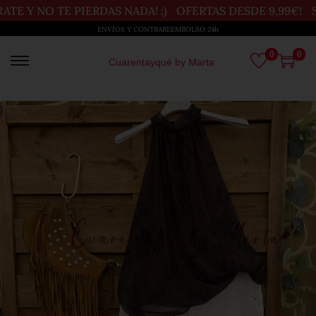
Y NO TE PIERDAS NADA! ;)
OFERTAS DESDE 9,99€!
SOMO
ENVÍOS Y CONTRAREEMBOLSO 24h
0
0
Cuarentayqué by Marta