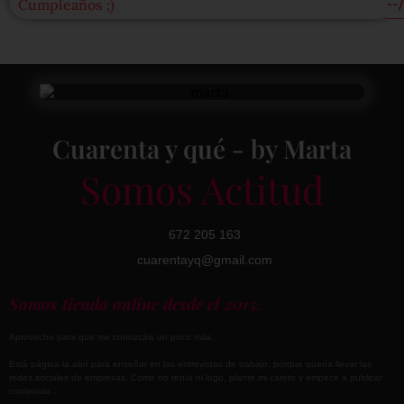
Cumpleaños ;)
Cuarenta y qué - by Marta
Somos Actitud
672 205 163
cuarentayq@gmail.com
Somos tienda online desde el 2015.
Aprovecho para que me conozcáis un poco más.
Está página la abrí para enseñar en las entrevistas de trabajo, porque quería llevar las
redes sociales de empresas. Como no tenía ni logo, plante mi careto y empecé a publicar
contenido…