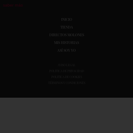
saber más
INICIO
TIENDA
DIRECTOS MOLONES
MIS HISTORIAS
ASÍ SOY YO
AVISO LEGAL
POLITICA DE PRIVACIDAD
POLITICA DE COOKIES
TÉRMINOS Y CONDICIONES