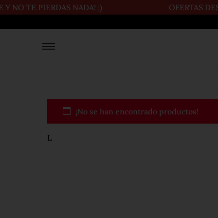
 NO TE PIERDAS NADA! ;)
OFERTAS DESD
¡No se han encontrado productos!
L