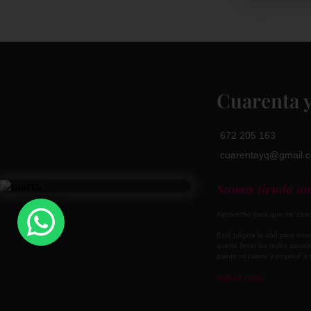
Cuarenta y
672 205 163
cuarentayq@gmail.
Somos tienda onl
Aprovecho para que me cono
Está página la abrí para ense
quería llevar las redes socia
plante mi careto y empecé a
saber más