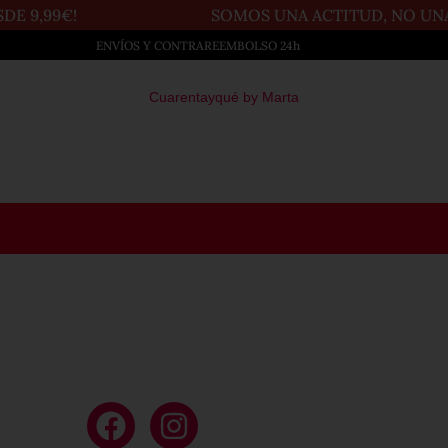
E 9,99€!
SOMOS UNA ACTITUD, NO UNA T
ENVÍOS Y CONTRAREEMBOLSO 24h
Cuarentayqué by Marta