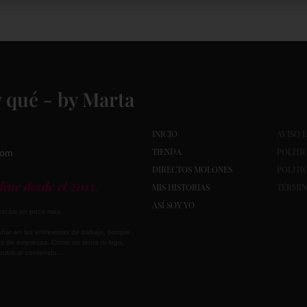
 qué - by Marta
INICIO
AVISO 
TIENDA
POLITI
com
DIRECTOS MOLONES
POLITI
ine desde el 2015.
MIS HISTORIAS
TÉRMIN
ASÍ SOY YO
zcáis un poco más.
ñar en las entrevistas de trabajo, porque
les de empresas. Como no tenía ni logo,
 publicar contenido…